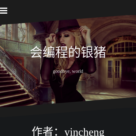
跳
至
内
容
会编程的银猪
goodbye, world
作者：
yincheng