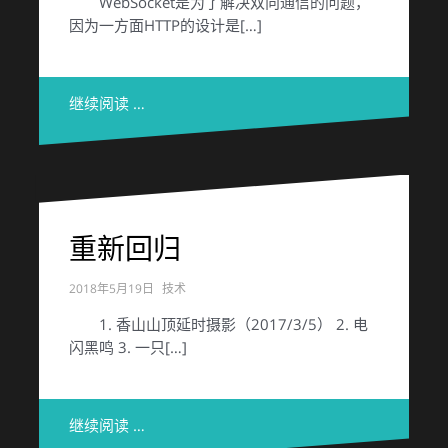
WebSocket是为了解决双向通信的问题，
因为一方面HTTP的设计是[…]
继续阅读 …
重新回归
2018年5月19日
技术
1. 香山山顶延时摄影（2017/3/5） 2. 电
闪黑鸣 3. 一只[…]
继续阅读 …