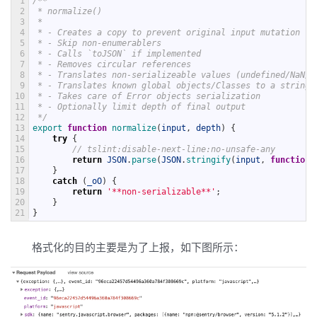
1
/**
2
 * normalize()
3
 *
4
 * - Creates a copy to prevent original input mutation
5
 * - Skip non-enumerablers
6
 * - Calls `toJSON` if implemented
7
 * - Removes circular references
8
 * - Translates non-serializeable values (undefined/NaN/F
9
 * - Translates known global objects/Classes to a string 
10
 * - Takes care of Error objects serialization
11
 * - Optionally limit depth of final output
12
 */
13
export 
function
normalize
(
input
,
depth
)
{
14
try
{
15
// tslint:disable-next-line:no-unsafe-any
16
return
JSON
.
parse
(
JSON
.
stringify
(
input
,
function
17
}
18
catch
(
_oO
)
{
19
return
'**non-serializable**'
;
20
}
21
}
格式化的目的主要是为了上报，如下图所示：