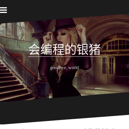
跳
至
内
容
会编程的银猪
goodbye, world