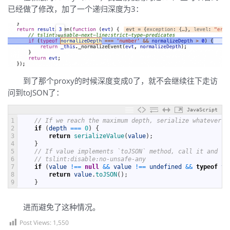
已经做了修改，加了一个递归深度为3：
到了那个proxy的时候深度变成0了，就不会继续往下走访
问到toJSON了：
JavaScript
1
// If we reach the maximum depth, serialize whatever h
2
if
(
depth
===
0
)
{
3
return
serializeValue
(
value
)
;
4
}
5
// If value implements `toJSON` method, call it and re
6
// tslint:disable:no-unsafe-any
7
if
(
value
!==
null
&&
value
!==
undefined
&&
typeof
va
8
return
value
.
toJSON
(
)
;
9
}
进而避免了这种情况。
Post Views:
1,550