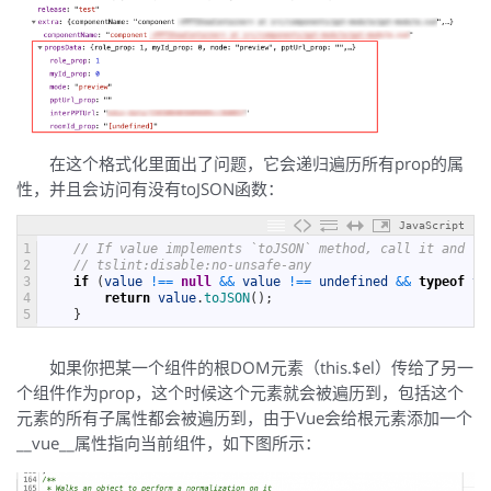
在这个格式化里面出了问题，它会递归遍历所有prop的属
性，并且会访问有没有toJSON函数：
JavaScript
1
// If value implements `toJSON` method, call it and re
2
// tslint:disable:no-unsafe-any
3
if
(
value
!==
null
&&
value
!==
undefined
&&
typeof
va
4
return
value
.
toJSON
(
)
;
5
}
如果你把某一个组件的根DOM元素（this.$el）传给了另一
个组件作为prop，这个时候这个元素就会被遍历到，包括这个
元素的所有子属性都会被遍历到，由于Vue会给根元素添加一个
__vue__属性指向当前组件，如下图所示：